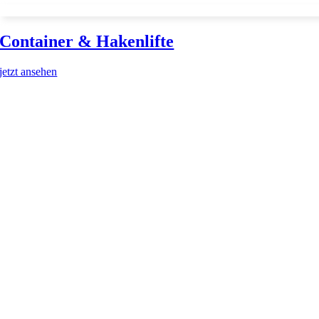
Container & Hakenlifte
jetzt ansehen