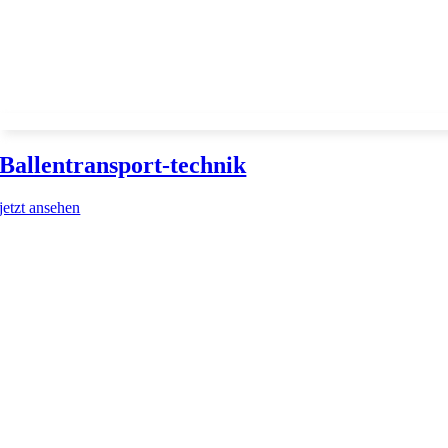
Ballentransport-technik
jetzt ansehen