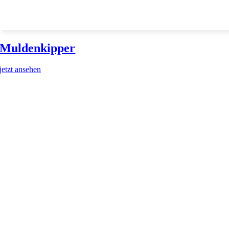
Muldenkipper
jetzt ansehen