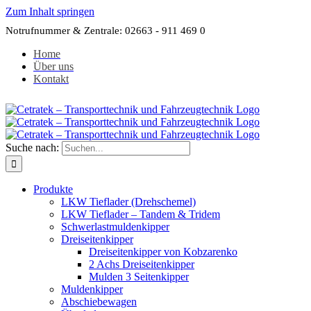
Zum Inhalt springen
Notrufnummer & Zentrale: 02663 - 911 469 0
Home
Über uns
Kontakt
Suche nach:
Produkte
LKW Tieflader (Drehschemel)
LKW Tieflader – Tandem & Tridem
Schwerlastmuldenkipper
Dreiseitenkipper
Dreiseitenkipper von Kobzarenko
2 Achs Dreiseitenkipper
Mulden 3 Seitenkipper
Muldenkipper
Abschiebewagen