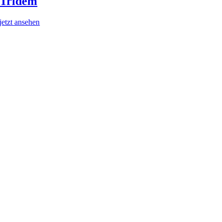
Tridem
jetzt ansehen