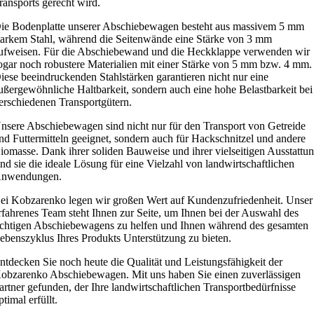
ransports gerecht wird.
ie Bodenplatte unserer Abschiebewagen besteht aus massivem 5 mm
tarkem Stahl, während die Seitenwände eine Stärke von 3 mm
ufweisen. Für die Abschiebewand und die Heckklappe verwenden wir
ogar noch robustere Materialien mit einer Stärke von 5 mm bzw. 4 mm.
iese beeindruckenden Stahlstärken garantieren nicht nur eine
ußergewöhnliche Haltbarkeit, sondern auch eine hohe Belastbarkeit bei
erschiedenen Transportgütern.
nsere Abschiebewagen sind nicht nur für den Transport von Getreide
nd Futtermitteln geeignet, sondern auch für Hackschnitzel und andere
iomasse. Dank ihrer soliden Bauweise und ihrer vielseitigen Ausstattu
ind sie die ideale Lösung für eine Vielzahl von landwirtschaftlichen
nwendungen.
ei Kobzarenko legen wir großen Wert auf Kundenzufriedenheit. Unser
rfahrenes Team steht Ihnen zur Seite, um Ihnen bei der Auswahl des
ichtigen Abschiebewagens zu helfen und Ihnen während des gesamten
ebenszyklus Ihres Produkts Unterstützung zu bieten.
ntdecken Sie noch heute die Qualität und Leistungsfähigkeit der
obzarenko Abschiebewagen. Mit uns haben Sie einen zuverlässigen
artner gefunden, der Ihre landwirtschaftlichen Transportbedürfnisse
ptimal erfüllt.