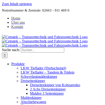
Zum Inhalt springen
Notrufnummer & Zentrale: 02663 - 911 469 0
Home
Über uns
Kontakt
Suche nach:
Produkte
LKW Tieflader (Drehschemel)
LKW Tieflader – Tandem & Tridem
Schwerlastmuldenkipper
Dreiseitenkipper
Dreiseitenkipper von Kobzarenko
2 Achs Dreiseitenkipper
Mulden 3 Seitenkipper
Muldenkipper
Abschiebewagen