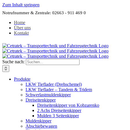
Zum Inhalt springen
Notrufnummer & Zentrale: 02663 - 911 469 0
Home
Über uns
Kontakt
Suche nach:
Produkte
LKW Tieflader (Drehschemel)
LKW Tieflader – Tandem & Tridem
Schwerlastmuldenkipper
Dreiseitenkipper
Dreiseitenkipper von Kobzarenko
2 Achs Dreiseitenkipper
Mulden 3 Seitenkipper
Muldenkipper
Abschiebewagen