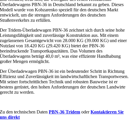
Überladewagens PBN-36 in Deutschland bekannt zu geben. Dieses
Modell wurde von Kobzarenko speziell für den deutschen Markt
entwickelt, um die strengen Anforderungen des deutschen
Straßenverkehrs zu erfüllen.
Der Tridem-Überladewagen PBN-36 zeichnet sich durch seine hohe
Leistungsfähigkeit und zuverlässige Konstruktion aus. Mit einem
zugelassenen Gesamtgewicht von 28.000 KG (39.000 KG) und einer
Nutzlast von 18.420 KG (29.420 KG) bietet der PBN-36
beeindruckende Transportkapazitäten. Das Volumen des
Überladewagens beträgt 40,0 m³, was eine effiziente Handhabung
großer Mengen ermöglicht.
Der Überladewagen PBN-36 ist ein bedeutender Schritt in Richtung
Effizienz und Zuverlässigkeit im landwirtschaftlichen Transportwesen.
Mit seiner fortschrittlichen Technik und robusten Bauweise ist er
bestens gerüstet, den hohen Anforderungen der deutschen Landwirte
gerecht zu werden.
Zu den technischen Daten
PBN-36 Tridem
oder
Kontaktieren Sie
uns direkt
©
2026 | Cetratek GmbH |
Spack! Medien – Webdesign