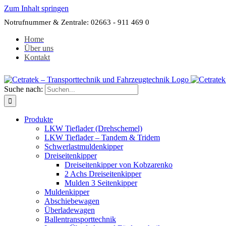
Zum Inhalt springen
Notrufnummer & Zentrale: 02663 - 911 469 0
Home
Über uns
Kontakt
Suche nach:
Produkte
LKW Tieflader (Drehschemel)
LKW Tieflader – Tandem & Tridem
Schwerlastmuldenkipper
Dreiseitenkipper
Dreiseitenkipper von Kobzarenko
2 Achs Dreiseitenkipper
Mulden 3 Seitenkipper
Muldenkipper
Abschiebewagen
Überladewagen
Ballentransporttechnik