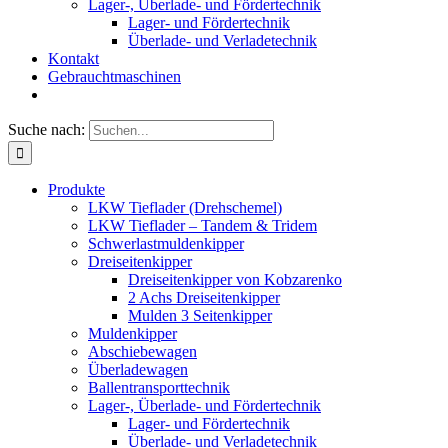
Lager-, Überlade- und Fördertechnik
Lager- und Fördertechnik
Überlade- und Verladetechnik
Kontakt
Gebrauchtmaschinen
Suche nach:
Produkte
LKW Tieflader (Drehschemel)
LKW Tieflader – Tandem & Tridem
Schwerlastmuldenkipper
Dreiseitenkipper
Dreiseitenkipper von Kobzarenko
2 Achs Dreiseitenkipper
Mulden 3 Seitenkipper
Muldenkipper
Abschiebewagen
Überladewagen
Ballentransporttechnik
Lager-, Überlade- und Fördertechnik
Lager- und Fördertechnik
Überlade- und Verladetechnik