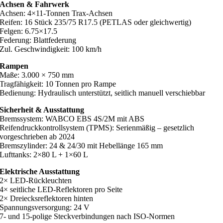
Achsen & Fahrwerk
Achsen: 4×11-Tonnen Trax-Achsen
Reifen: 16 Stück 235/75 R17.5 (PETLAS oder gleichwertig)
Felgen: 6.75×17.5
Federung: Blattfederung
Zul. Geschwindigkeit: 100 km/h
Rampen
Maße: 3.000 × 750 mm
Tragfähigkeit: 10 Tonnen pro Rampe
Bedienung: Hydraulisch unterstützt, seitlich manuell verschiebbar
Sicherheit & Ausstattung
Bremssystem: WABCO EBS 4S/2M mit ABS
Reifendruckkontrollsystem (TPMS): Serienmäßig – gesetzlich
vorgeschrieben ab 2024
Bremszylinder: 24 & 24/30 mit Hebellänge 165 mm
Lufttanks: 2×80 L + 1×60 L
Elektrische Ausstattung
2× LED-Rückleuchten
4× seitliche LED-Reflektoren pro Seite
2× Dreiecksreflektoren hinten
Spannungsversorgung: 24 V
7- und 15-polige Steckverbindungen nach ISO-Normen