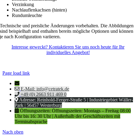
Verzinkung
Nachlauflenkachsen (hinten)
Rundumleuchte
Technische und preisliche Änderungen vorbehalten. Die Abbildungen
sind beispielhaft und enthalten bereits mögliche Optionen und können
je nach Konfiguration variieren.
Interesse geweckt? Kontaktieren Sie uns noch heute für Ihr
individuelles Angebot!
©
2026 | Cetratek GmbH |
Spack! Medien – Webdesign
Page load link
E-Mail: info@cetratek.de
+49 (0) 2663 911 469 0
Adresse: Reinhold-Ferger-Straße 5 | Industriegebiet Wäller-
Park | 56457 Westerburg
Öffnungszeiten: Öffnungszeiten: Montags – Freitag 08:00
Uhr bis 16: 30 Uhr | Außerhalb der Geschäftszeiten mit
Terminabsprache
Nach oben