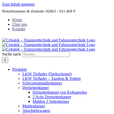
Zum Inhalt springen
Notrufnummer & Zentrale: 02663 - 911 469 0
Home
Über uns
Kontakt
Suche nach:
Produkte
LKW Tieflader (Drehschemel)
LKW Tieflader – Tandem & Tridem
Schwerlastmuldenkipper
Dreiseitenkipper
Dreiseitenkipper von Kobzarenko
2 Achs Dreiseitenkipper
Mulden 3 Seitenkipper
Muldenkipper
Abschiebewagen