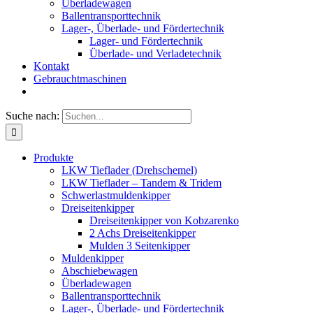
Überladewagen
Ballentransporttechnik
Lager-, Überlade- und Fördertechnik
Lager- und Fördertechnik
Überlade- und Verladetechnik
Kontakt
Gebrauchtmaschinen
Suche nach:
Produkte
LKW Tieflader (Drehschemel)
LKW Tieflader – Tandem & Tridem
Schwerlastmuldenkipper
Dreiseitenkipper
Dreiseitenkipper von Kobzarenko
2 Achs Dreiseitenkipper
Mulden 3 Seitenkipper
Muldenkipper
Abschiebewagen
Überladewagen
Ballentransporttechnik
Lager-, Überlade- und Fördertechnik