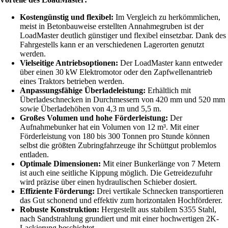
Kostengünstig und flexibel:
Im Vergleich zu herkömmlichen,
meist in Betonbauweise erstellten Annahmegruben ist der
LoadMaster deutlich günstiger und flexibel einsetzbar. Dank des
Fahrgestells kann er an verschiedenen Lagerorten genutzt
werden.
Vielseitige Antriebsoptionen:
Der LoadMaster kann entweder
über einen 30 kW Elektromotor oder den Zapfwellenantrieb
eines Traktors betrieben werden.
Anpassungsfähige Überladeleistung:
Erhältlich mit
Überladeschnecken in Durchmessern von 420 mm und 520 mm
sowie Überladehöhen von 4,3 m und 5,5 m.
Großes Volumen und hohe Förderleistung:
Der
Aufnahmebunker hat ein Volumen von 12 m³. Mit einer
Förderleistung von 180 bis 300 Tonnen pro Stunde können
selbst die größten Zubringfahrzeuge ihr Schüttgut problemlos
entladen.
Optimale Dimensionen:
Mit einer Bunkerlänge von 7 Metern
ist auch eine seitliche Kippung möglich. Die Getreidezufuhr
wird präzise über einen hydraulischen Schieber dosiert.
Effiziente Förderung:
Drei vertikale Schnecken transportieren
das Gut schonend und effektiv zum horizontalen Hochförderer.
Robuste Konstruktion:
Hergestellt aus stabilem S355 Stahl,
nach Sandstrahlung grundiert und mit einer hochwertigen 2K-
Lackierung beschichtet.