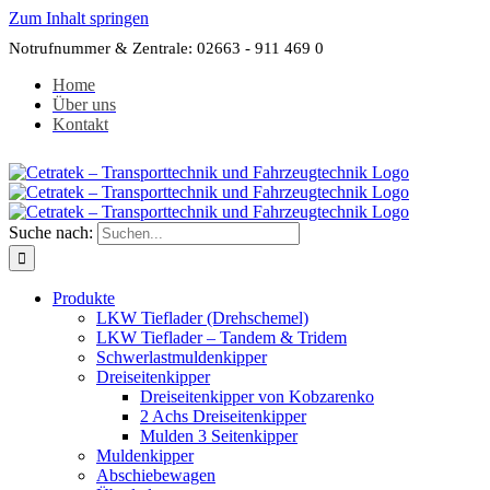
Zum Inhalt springen
Notrufnummer & Zentrale: 02663 - 911 469 0
Home
Über uns
Kontakt
Suche nach:
Produkte
LKW Tieflader (Drehschemel)
LKW Tieflader – Tandem & Tridem
Schwerlastmuldenkipper
Dreiseitenkipper
Dreiseitenkipper von Kobzarenko
2 Achs Dreiseitenkipper
Mulden 3 Seitenkipper
Muldenkipper
Abschiebewagen