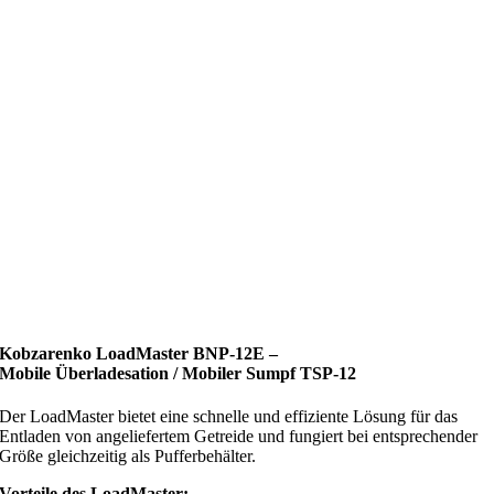
Kobzarenko LoadMaster BNP-12E –
Mobile Überladesation / Mobiler Sumpf
TSP-12
Der LoadMaster bietet eine schnelle und effiziente Lösung für das
Entladen von angeliefertem Getreide und fungiert bei entsprechender
Größe gleichzeitig als Pufferbehälter.
Vorteile des LoadMaster: