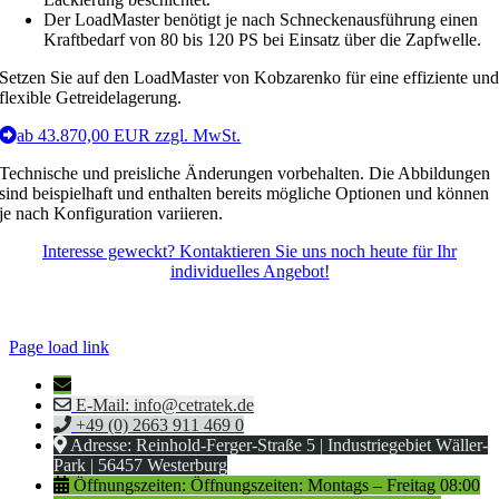
Der LoadMaster benötigt je nach Schneckenausführung einen
Kraftbedarf von 80 bis 120 PS bei Einsatz über die Zapfwelle.
Setzen Sie auf den LoadMaster von Kobzarenko für eine effiziente un
flexible Getreidelagerung.
ab 43.870,00 EUR zzgl. MwSt.
Technische und preisliche Änderungen vorbehalten. Die Abbildungen
sind beispielhaft und enthalten bereits mögliche Optionen und können
je nach Konfiguration variieren.
Interesse geweckt? Kontaktieren Sie uns noch heute für Ihr
individuelles Angebot!
©
2026 | Cetratek GmbH |
Spack! Medien – Webdesign
Page load link
E-Mail: info@cetratek.de
+49 (0) 2663 911 469 0
Adresse: Reinhold-Ferger-Straße 5 | Industriegebiet Wäller-
Park | 56457 Westerburg
Öffnungszeiten: Öffnungszeiten: Montags – Freitag 08:00