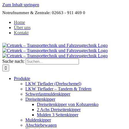
Zum Inhalt springen
Notrufnummer & Zentrale: 02663 - 911 469 0
Home
Über uns
Kontakt
Suche nach:
Produkte
LKW Tieflader (Drehschemel)
LKW Tieflader – Tandem & Tridem
Schwerlastmuldenkipper
Dreiseitenkipper
Dreiseitenkipper von Kobzarenko
2 Achs Dreiseitenkipper
Mulden 3 Seitenkipper
Muldenkipper
Abschiebewagen