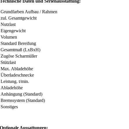
Technische Daten und Serienausstattung:
Grundfarben Aufbau / Rahmen
zul. Gesamtgewicht
Nutzlast
Eigengewicht
Volumen
Standard Bereifung
Gesamtmaß (LxBxH)
Zugöse Scharmüller
Stützlast
Max. Abladehöhe
Überladeschnecke
Leistung. t/min.
Abladehöhe
Anhängung (Standard)
Bremssystem (Standard)
Sonstiges
Optionale Aussattungen: