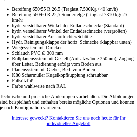
Bereifung 650/55 R 26,5 (Traglast 7.500Kg / 40 km/h)
Bereifung 560/60 R 22,5 Sonderfelge (Traglast 7310 kg/ 25
km/h)
hydr. verstellbarer Winkel der Entladeschnecke (Standard)
hydr. verstellbarer Winkel der Entladeschnecke (vergrößert)
hydr. verstellbarer Auslauftrichter/Schütte
Hydr. Reinigungsklappe der horiz. Schnecke (klappbar unten)
Wiegesystem mit Drucker
Schlauch PVC Ø 300 mm
Rollplanensystem mit Gestell (Aufsatzwände 250mm), Zugang
über Leiter, Bedienung erfolgt vom Boden aus
Planensystem mit Giebel, Bed. vom Boden
K80 Scharmüller Kugelkopfkupplung schraubbar
Fallsützfuß
Farbe wahlweise nach RAL
Technische und preisliche Änderungen vorbehalten. Die Abbildungen
sind beispielhaft und enthalten bereits mögliche Optionen und können
je nach Konfiguration variieren.
Interesse geweckt? Kontaktieren Sie uns noch heute für Ihr
individuelles Angebot!
©
2026 | Cetratek GmbH |
Spack! Medien – Webdesign